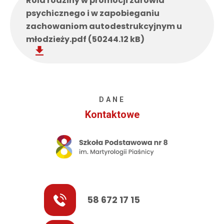
Rola rodziny w promocji zdrowia
psychicznego i w zapobieganiu
zachowaniom autodestrukcyjnym u
młodzieży.pdf (50244.12 kB)
DANE
Kontaktowe
58 672 17 15